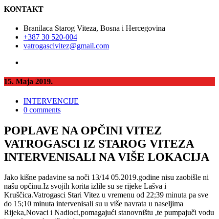
KONTAKT
Branilaca Starog Viteza, Bosna i Hercegovina
+387 30 520-004
vatrogascivitez@gmail.com
15. Maja 2019.
INTERVENCIJE
0 comments
POPLAVE NA OPČINI VITEZ
VATROGASCI IZ STAROG VITEZA
INTERVENISALI NA VIŠE LOKACIJA
Jako kišne padavine sa noči 13/14 05.2019.godine nisu zaobišle ni
našu opčinu.Iz svojih korita izlile su se rijeke Lašva i
Kruščica.Vatrogasci Stari Vitez u vremenu od 22;39 minuta pa sve
do 15;10 minuta intervenisali su u više navrata u naseljima
Rijeka,Novaci i Nadioci,pomagajući stanovništu ,te pumpajuči vodu