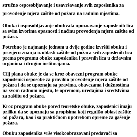
stručno osposobljavanje i usavršavanje svih zaposlenika za
provođenje mjera zaštite od požara na radnim mjestima.
Obuka i osposobljavanje obuhvata upoznavanje zaposlenih lica
sa svim izvorima opasnosti i načinu provođenja mjera zaštite od
požara.
Potrebno je najmanje jednom u dvije godine izvršiti obuku i
provjeru znanja iz oblasti zaštite od požara svih zaposlenih lica
prema programu obuke zaposlenika i pravnih lica u državnim
organima i drugim institucijama.
Cilj plana obuke je da se kroz obavezni program obuke
zaposlenici osposobe za pravilno provođenje mjera zaštite od
požara i da se upoznaju sa pravima, obavezama i dužnostima
na svom radnom mjestu, te opremom, uređajima i sredstvima
za zaštitu od požara.
Kroz program obuke pored teoretske obuke, zaposlenici imaju
priliku da se upoznaju sa propisima koji regulišu oblast zaštite
od požara, kao i sa praktičnom upotrebom opreme za gašenje
požara.
Obuku zaposlenika vrše visokoobrazovani predavači sa